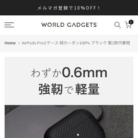
内
メ ル マ ガ 登 録 で 1 0 % O F F ！
容
へ
0
ス
キ
ッ
プ
Home
AirPods Pro2 ケース 純カーボン100% ブラック 第2世代専用