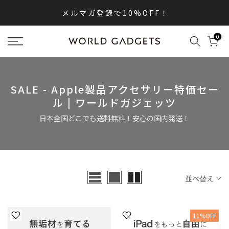
内
メ ル マ ガ 登 録 で 1 0 % O F F ！
容
へ
0
ス
キ
ッ
プ
SALE - Apple製品アクセサリー特価セー
ル | ワールドガジェッツ
日本全国どこでも送料無料！安心の国内発送！
並べ替え
11%OFF