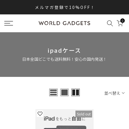
内
メ ル マ ガ 登 録 で 1 0 % O F F ！
容
へ
0
ス
キ
ッ
プ
ipadケース
日本全国どこでも送料無料！安心の国内発送！
並べ替え
Sold out